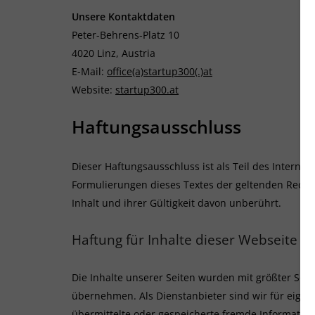
Unsere Kontaktdaten
Peter-Behrens-Platz 10
4020 Linz, Austria
E-Mail:
office(a)startup300(.)at
Website:
startup300.at
Haftungsausschluss
Dieser Haftungsausschluss ist als Teil des Interne
Formulierungen dieses Textes der geltenden Rechtsl
Inhalt und ihrer Gültigkeit davon unberührt.
Haftung für Inhalte dieser Webseite
Die Inhalte unserer Seiten wurden mit größter Sorgfa
übernehmen. Als Dienstanbieter sind wir für eigene
übermittelte oder gespeicherte fremde Information