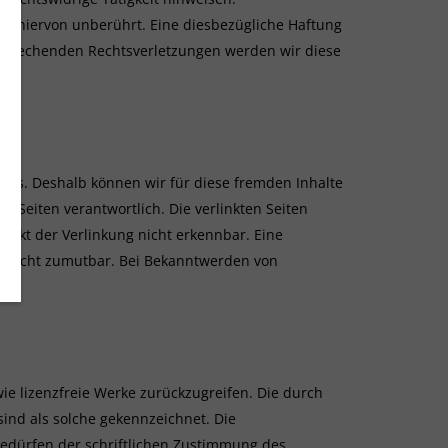
n hiervon unberührt. Eine diesbezügliche Haftung
ntsprechenden Rechtsverletzungen werden wir diese
luss. Deshalb können wir für diese fremden Inhalte
r Seiten verantwortlich. Die verlinkten Seiten
unkt der Verlinkung nicht erkennbar. Eine
ng nicht zumutbar. Bei Bekanntwerden von
wie lizenzfreie Werke zurückzugreifen. Die durch
sind als solche gekennzeichnet. Die
bedürfen der schriftlichen Zustimmung des