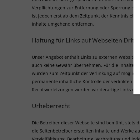
Verpflichtungen zur Entfernung oder Sperrung der
ist jedoch erst ab dem Zeitpunkt der Kenntnis ei
Inhalte umgehend entfernen.
Haftung für Links auf Webseiten Dritte
Unser Angebot enthält Links zu externen Websites. 
auch keine Gewähr übernehmen. Für die Inhalte der v
wurden zum Zeitpunkt der Verlinkung auf mögliche 
permanente inhaltliche Kontrolle der verlinkten S
Rechtsverletzungen werden wir derartige Links u
Urheberrecht
Die Betreiber dieser Webseite sind bemüht, stets d
die Seitenbetreiber erstellten Inhalte und Werke a
Vervielfältigung, Bearbeitung, Verbreitung und je