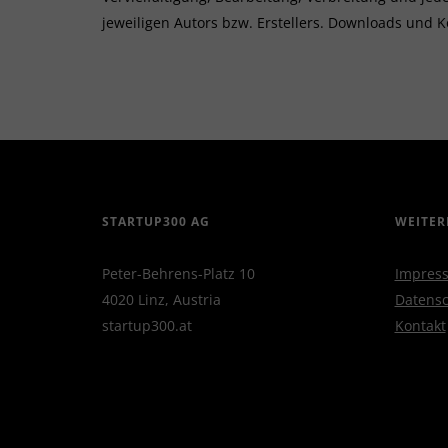
jeweiligen Autors bzw. Erstellers. Downloads und K
STARTUP300 AG
WEITER
Peter-Behrens-Platz 10
Impres
4020 Linz, Austria
Datensc
startup300.at
Kontakt