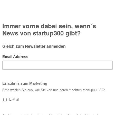
tangebotes zu betrachten, von dem aus auf diese Webseite verwies
age nicht, nicht mehr oder nicht vollständig entsprechen sollten
lt erstellt. Für die Richtigkeit, Vollständigkeit und Aktualität de
 Inhalte auf diesen Seiten nach den allgemeinen Gesetzen verantwor
en zu überwachen oder nach Umständen zu forschen, die auf eine 