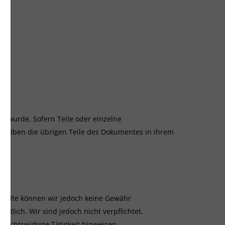
en wurde. Sofern Teile oder einzelne
, bleiben die übrigen Teile des Dokumentes in ihrem
r Inhalte können wir jedoch keine Gewähr
tlich. Wir sind jedoch nicht verpflichtet,
rechtswidrige Tätigkeit hinweisen.