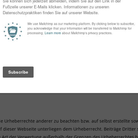
 Nutzung von Informationen nach den allgemeinen Gesetzen bleibe
ner konkreten Rechtsverletzung möglich. Bei Bekanntwerden von e
r
Auf den Inhalt dieser externen Webseiten haben wir keinerlei Einf
erlinkten Seiten ist stets der jeweilige Anbieter oder Betreiber de
Rechtsverstöße überprüft. Rechtswidrige Inhalte waren zum Zeitp
eiten ist jedoch ohne konkrete Anhaltspunkte einer Rechtsverletzu
mgehend entfernen.
ie Urheberrechte anderer zu beachten bzw. auf selbst erstellte so
uf dieser Webseite unterliegen dem Urheberrecht. Beiträge Dritter 
de Art der Verwertung außerhalb der Grenzen des Urheberrechtes 