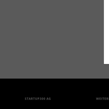
3. April 2019
Grand Opening des Talent Garden 
STARTUP300 AG
WEITER