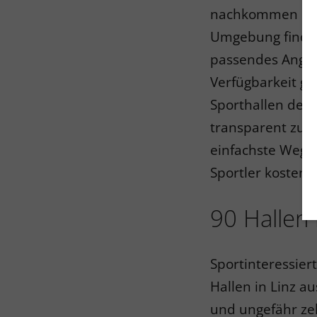
nachkommen möcht
Umgebung finden
passendes Angebo
Verfügbarkeit gl
Sporthallen der 
transparent zugä
einfachste Weg, 
Sportler kostenlo
90 Hallen
Sportinteressie
Hallen in Linz a
und ungefähr ze