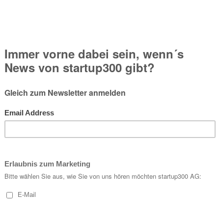
hungsplattform
Venuzle
so einfach wie nie zuvor. 
, ist ein Investment der
startup300 AG
. Die Grün
, Sportinteressierte schnell und unkompliziert mi
 Monat werden rund 400.000 Buchungen über Ven
rtal von Venuzle (
www.venuzle.at
) können nun a
inzer Sporteinrichtungen rund um die Uhr online
r Unternehmen hat sich zum Ziel gesetzt, die ma
nd nervenaufreibende Suche nach einem passenden
en Sportbegeisterte – vom Hobbysportler, der ei
u Mitgliedern von Sportvereinen, die ihrem Leistun