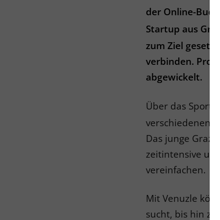
der Online-Buc
Startup aus Graz
zum Ziel gesetzt
verbinden. Pro
abgewickelt.
Über das Sportpo
verschiedenen L
Das junge Graze
zeitintensive u
vereinfachen.
Mit Venuzle könn
sucht, bis hin z