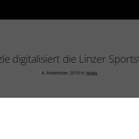
le digitalisiert die Linzer Sports
4. November 2019 in
News
ortbegeisterte Stadt. Wenn die Tage kürzer werde
nken, stehen Sporthallen wieder hoch im Kurs bei
nz sind es rund 90 Hallen, die von Sportlern genu
 November ist Suche und Reservierung dieser Spo