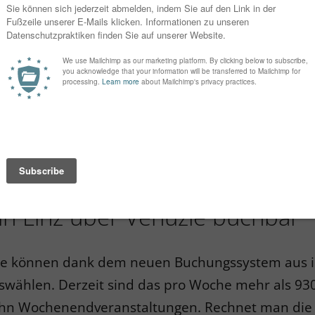
en – in nur wenigen Schritten, geeignete Sports
, vergleichen und buchen.Ob zu einer gewünscht
t frei ist, lässt sich mit wenigen Klicks herausfi
eich direkt buchen. Damit werden auf einer zentra
Stadt Linz präsentiert und den BürgerInnen einfa
nglich gemacht. Venuzle ist für Be- wegungsbegei
um ihren Sport auszuüben. Das Service ist für Spo
s, die Kooperation wird von der Stadt Linz finanzie
 in Linz über Venuzle buchbar
rte können dank dem neuen Buchungssystem aus 
uswählen. Derzeit sind das pro Woche mehr als 930
hn Wochenendveranstaltungen. Rechnet man die 