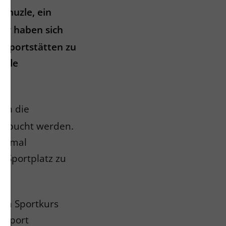
Venuzle, ein
der haben sich
t Sportstätten zu
uzle
uch die
 gebucht werden.
nchmal
 Sportplatz zu
nen Sportkurs
gssport