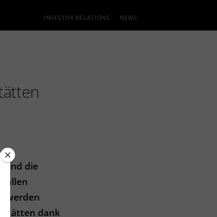
INVESTOR RELATIONS
NEWS
tätten
n und die
 allen
tzt werden
rtstätten dank