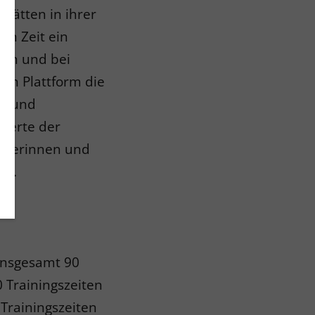
tätten in ihrer
en Zeit ein
nden und bei
len Plattform die
ch und
sterte der
rtlerinnen und
rt.
insgesamt 90
 Trainingszeiten
Trainingszeiten