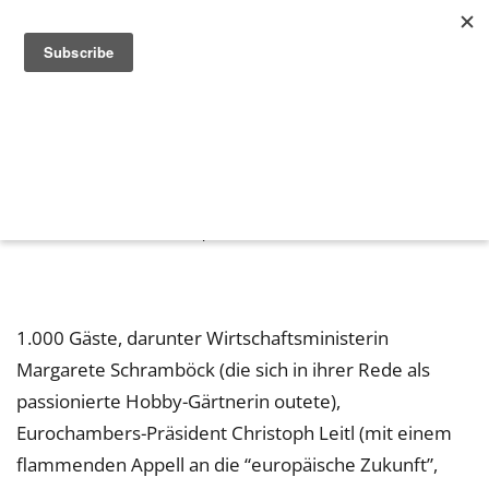
Grand Opening des Talent Garden
Vienna
3. April 2019 in
News
1.000 Gäste, darunter Wirtschaftsministerin
Margarete Schramböck (die sich in ihrer Rede als
passionierte Hobby-Gärtnerin outete),
Eurochambers-Präsident Christoph Leitl (mit einem
flammenden Appell an die “europäische Zukunft”,